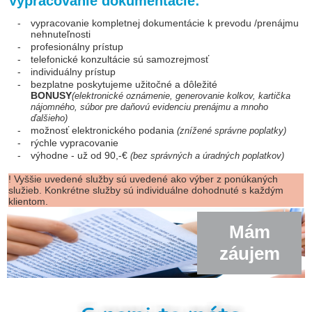
Vypracovanie dokumentácie:
-
vypracovanie kompletnej dokumentácie k prevodu /prenájmu
nehnuteľnosti
-
profesionálny prístup
-
telefonické konzultácie sú samozrejmosť
-
individuálny prístup
-
bezplatne poskytujeme užitočné a dôležité
BONUSY
(elektronické oznámenie, generovanie kolkov, kartička
nájomného, súbor pre daňovú evidenciu prenájmu a mnoho
ďalšieho)
-
možnosť elektronického podania
(znížené správne poplatky)
-
rýchle vypracovanie
-
výhodne - už od 90,-€
(bez správných a úradných poplatkov)
! Vyššie uvedené služby sú uvedené ako výber z ponúkaných
služieb. Konkrétne služby sú individuálne dohodnuté s každým
klientom.
Mám
záujem