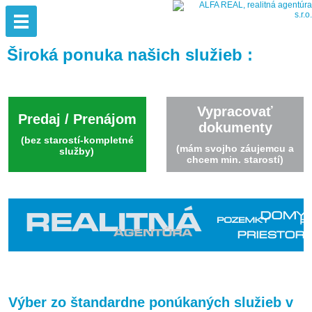
Široká ponuka našich služieb :
Vypracovať
Predaj / Prenájom
dokumenty
(bez starostí-kompletné
(mám svojho záujemcu a
služby)
chcem min. starostí)
Výber zo štandardne ponúkaných služieb v