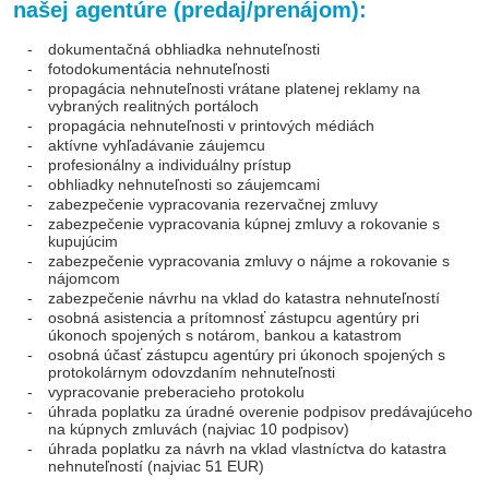
našej agentúre (predaj/prenájom):
-
dokumentačná obhliadka nehnuteľnosti
-
fotodokumentácia nehnuteľnosti
-
propagácia nehnuteľnosti vrátane platenej reklamy na
vybraných realitných portáloch
-
propagácia nehnuteľnosti v printových médiách
-
aktívne vyhľadávanie záujemcu
-
profesionálny a individuálny prístup
-
obhliadky nehnuteľnosti so záujemcami
-
zabezpečenie vypracovania rezervačnej zmluvy
-
zabezpečenie vypracovania kúpnej zmluvy a rokovanie s
kupujúcim
-
zabezpečenie vypracovania zmluvy o nájme a rokovanie s
nájomcom
-
zabezpečenie návrhu na vklad do katastra nehnuteľností
-
osobná asistencia a prítomnosť zástupcu agentúry pri
úkonoch spojených s notárom, bankou a katastrom
-
osobná účasť zástupcu agentúry pri úkonoch spojených s
protokolárnym odovzdaním nehnuteľnosti
-
vypracovanie preberacieho protokolu
-
úhrada poplatku za úradné overenie podpisov predávajúceho
na kúpnych zmluvách (najviac 10 podpisov)
-
úhrada poplatku za návrh na vklad vlastníctva do katastra
nehnuteľností (najviac 51 EUR)