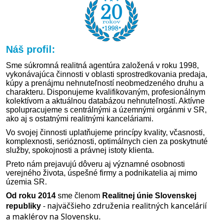
Náš profil:
Sme súkromná realitná agentúra založená v roku 1998,
vykonávajúca činnosti v oblasti sprostredkovania predaja,
kúpy a prenájmu nehnuteľností neobmedzeného druhu a
charakteru. Disponujeme kvalifikovaným, profesionálnym
kolektívom a aktuálnou databázou nehnuteľností. Aktívne
spolupracujeme s centrálnými a územnými orgánmi v SR,
ako aj s ostatnými realitnými kanceláriami.
Vo svojej činnosti uplatňujeme princípy kvality, včasnosti,
komplexnosti, serióznosti, optimálnych cien za poskytnuté
služby, spokojnosti a právnej istoty klienta.
Preto nám prejavujú dôveru aj významné osobnosti
verejného života, úspešné firmy a podnikatelia aj mimo
územia SR.
Od roku 2014
sme členom
Realitnej únie Slovenskej
ajväčšieho združenia realitných kancelárií
republiky
- n
a
maklérov na Slovensku.