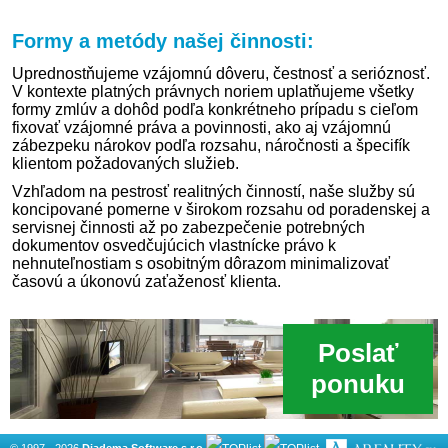
Formy a metódy našej činnosti:
Uprednostňujeme vzájomnú dôveru, čestnosť a serióznosť.
V kontexte platných právnych noriem uplatňujeme všetky
formy zmlúv a dohôd podľa konkrétneho prípadu s cieľom
fixovať vzájomné práva a povinnosti, ako aj vzájomnú
zábezpeku nárokov podľa rozsahu, náročnosti a špecifík
klientom požadovaných služieb.
Vzhľadom na pestrosť realitných činností, naše služby sú
koncipované pomerne v širokom rozsahu od poradenskej a
servisnej činnosti až po zabezpečenie potrebných
dokumentov osvedčujúcich vlastnícke právo k
nehnuteľnostiam s osobitným dôrazom minimalizovať
časovú a úkonovú zaťaženosť klienta.
Poslať
ponuku