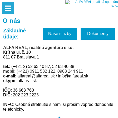
O nás
Základné
Naše služby
Dokumenty
údaje:
ALFA REAL, realitná agentúra s.r.o.
Krížna ul. č. 10
811 07 Bratislava
1
tel.:
(+421 2) 52 63 40 87, 52 63 40 88
mobil:
(+421) 0911 532 122, 0903 244 911
e-mail:
alfareal@alfareal.sk / info@alfareal.sk
skype:
alfareal.sk
IČO:
36 663 760
DIČ:
202 223 2223
INFO: Osobné stretnutie s nami si prosím vopred dohodnite
telefonicky.