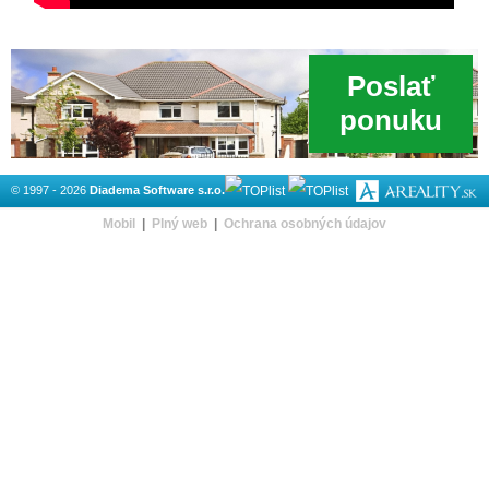
Poslať
ponuku
© 1997 - 2026
Diadema Software s.r.o.
Mobil
|
Plný web
|
Ochrana osobných údajov